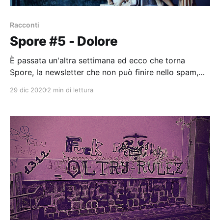
Racconti
Spore #5 - Dolore
È passata un'altra settimana ed ecco che torna
Spore, la newsletter che non può finire nello spam,
perché non arriva via e-mail. Oggi parla della forma
29 dic 2020
2 min di lettura
di un dolore che mi porto dentro. E di come ci si
possa venire a patti.