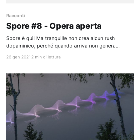
Racconti
Spore #8 - Opera aperta
Spore è qui! Ma tranquillə non crea alcun rush
dopaminico, perché quando arriva non genera
notifiche. Oggi parla di un brano di Caroline
26 gen 2021
2 min di lettura
Crampton e di come la scrittura non finisca mai
veramente.