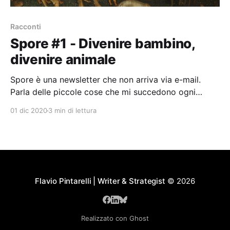
Racconti
Spore #1 - Divenire bambino,
divenire animale
Spore è una newsletter che non arriva via e-mail.
Parla delle piccole cose che mi succedono ogni
giorno, quelle che si diffondono come spore per
01 dic 2020
3 min di lettura
fecondare la vita.
Flavio Pintarelli | Writer & Strategist
© 2026
Realizzato con Ghost