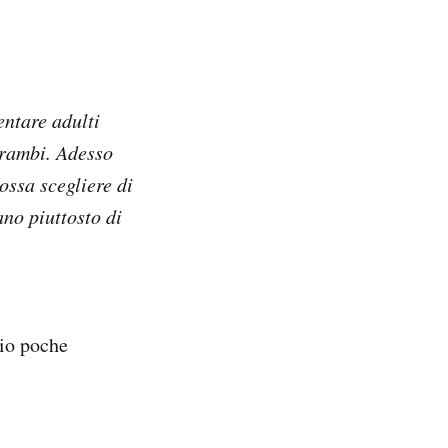
entare adulti
trambi. Adesso
ossa scegliere di
no piuttosto di
rio poche