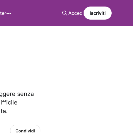
ter
Accedi
Iscriviti
eggere senza
fficile
ta.
Condividi