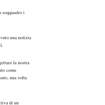
a soqquadro i
evuto una notizia
i.
ettare la nostra
cato come
suto, una volta
ttiva di un