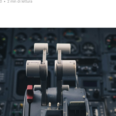
20
•
2 min di lettura