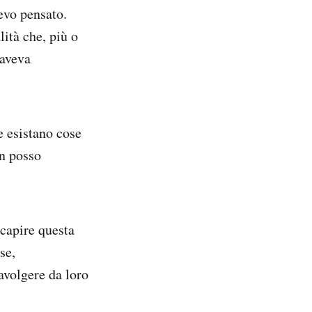
evo pensato.
lità che, più o
 aveva
he esistano cose
on posso
 capire questa
se,
avolgere da loro