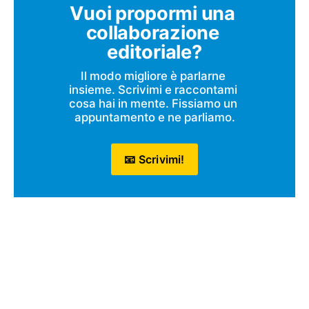
Vuoi propormi una 
collaborazione 
editoriale?
Il modo migliore è parlarne 
insieme. Scrivimi e raccontami 
cosa hai in mente. Fissiamo un 
appuntamento e ne parliamo.
📧 Scrivimi!