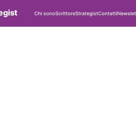
tegist
Chi sono
Scrittore
Strategist
Contatti
Newslet