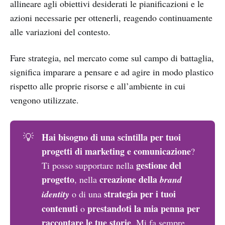
allineare agli obiettivi desiderati le pianificazioni e le
azioni necessarie per ottenerli, reagendo continuamente
alle variazioni del contesto.
Fare strategia, nel mercato come sul campo di battaglia,
significa imparare a pensare e ad agire in modo plastico
rispetto alle proprie risorse e all’ambiente in cui
vengono utilizzate.
Hai bisogno di una scintilla per tuoi 
💡
progetti di marketing e comunicazione
?
gestione del 
Ti posso supportare nella
progetto
creazione della 
, nella
brand 
strategia per i tuoi 
identity
o di una
contenuti
prestandoti la mia penna per 
o
raccontare le tue storie
. Mi fa sempre