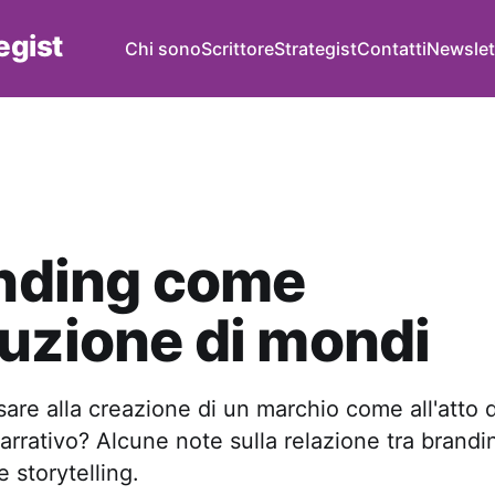
tegist
Chi sono
Scrittore
Strategist
Contatti
Newslet
anding come
uzione di mondi
re alla creazione di un marchio come all'atto 
rrativo? Alcune note sulla relazione tra brandi
 storytelling.