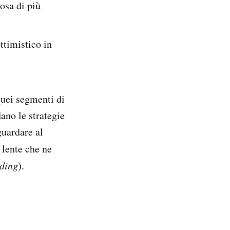
cosa di più
ttimistico in
quei segmenti di
dano le strategie
guardare al
 lente che ne
ding
).