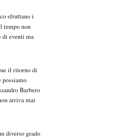
co sfruttano i
del tempo non
e di eventi ma
e il ritorno di
re possiamo
essandro Barbero
 non arriva mai
un diverso grado