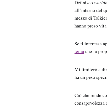
Definisco
worldb
all’interno del q
mezzo di Tolkien
hanno preso vita
Se ti interessa 
tema
che fa propr
Mi limiterò a di
ha un peso speci
Ciò che rende co
consapevolezza c