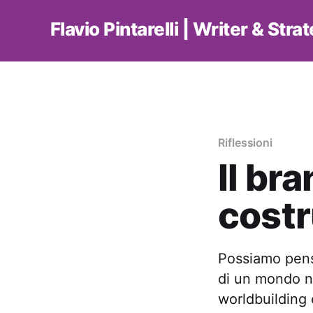
Flavio Pintarelli | Writer & Stra
Riflessioni
Il br
costr
Possiamo pensa
di un mondo na
worldbuilding e