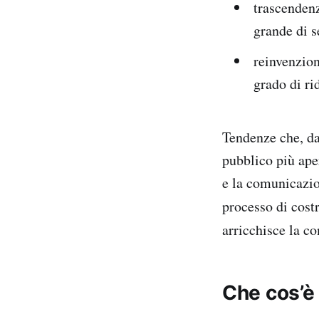
trascendenz
grande di s
reinvenzion
grado di ri
Tendenze che, da 
pubblico più aper
e la comunicazio
processo di costr
arricchisce la c
Che cos’è 