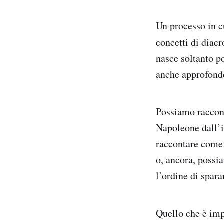
Un processo in cu
concetti di diacr
nasce soltanto p
anche approfonde
Possiamo raccont
Napoleone dall’i
raccontare come 
o, ancora, possia
l’ordine di spara
Quello che è imp