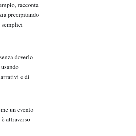
sempio, racconta
zia precipitando
i semplici
 senza doverlo
e usando
rrativi e di
ieme un evento
 è attraverso