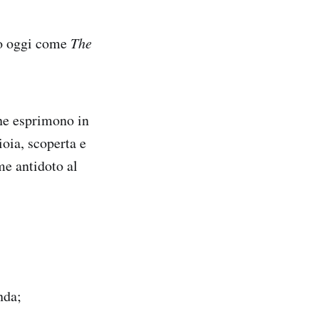
mo oggi come
The
one esprimono in
oia, scoperta e
me antidoto al
nda;