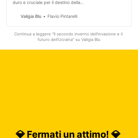
duro e cruciale per il destino della
fragile democrazia ucraina e per
l’andamento della guerra.
Valigia Blu
Flavio Pintarelli
Continua a leggere "Il secondo inverno dell’invasione e il 
futuro dell’Ucraina" su Valigia Blu
💎 Fermati un attimo! 💎 