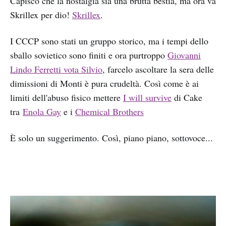
Capisco che la nostalgia sia una brutta bestia, ma ora va
Skrillex per dio!
Skrillex
.
I CCCP sono stati un gruppo storico, ma i tempi dello
sballo sovietico sono finiti e ora purtroppo
Giovanni
Lindo Ferretti vota Silvio
, farcelo ascoltare la sera delle
dimissioni di Monti è pura crudeltà. Così come è ai
limiti dell'abuso fisico mettere
I will survive
di Cake
tra
Enola Gay
e i
Chemical Brothers
È solo un suggerimento. Così, piano piano, sottovoce...